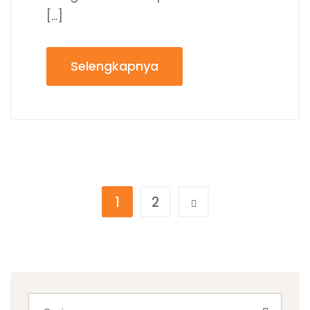
[…]
Selengkapnya
1
2